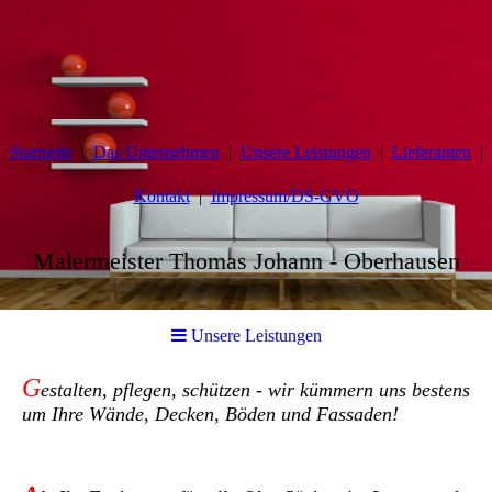
Startseite
Das Unternehmen
Unsere Leistungen
Lieferanten
Kontakt
Impressum/DS-GVO
Malermeister Thomas Johann - Oberhausen
Unsere Leistungen
G
estalten, pflegen, schützen - wir kümmern uns bestens
um Ihre Wände, Decken, Böden und Fassaden!