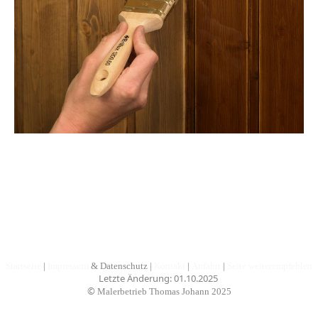
Startseite
|
Impressum
& Datenschutz
|
Kontakt
|
Anfahrt
|
Seite weiterempfehlen
Letzte Änderung: 01.10.2025
©
Malerbetrieb Thomas Johann
2025