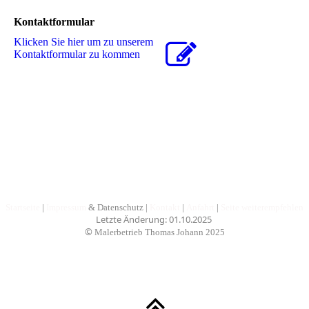
Kontaktformular
Klicken Sie hier um zu unserem
Kon­takt­for­mu­lar zu kommen
Startseite
|
Impressum
& Datenschutz
|
Kontakt
|
Anfahrt
|
Seite weiterempfehlen
Letzte Änderung: 01.10.2025
©
Malerbetrieb Thomas Johann
2025